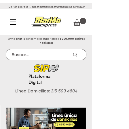
Marión Express |
Todo en suministros empresariales al por mayor
Envío
gratis
por compras superiores a
$250.000 a nivel
nacional
Plataforma
Digital
Línea Domicilios:
315 509 4604