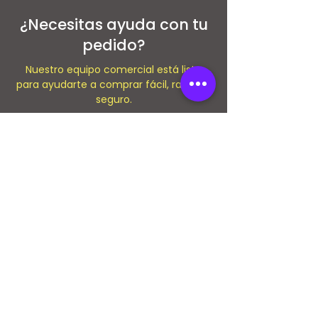
¿Necesitas ayuda con tu
pedido?
Nuestro equipo comercial está listo
para ayudarte a comprar fácil, rapido y
seguro.
Ir al centro de ayuda
Servicio al cliente
Nuestras
Políticas
Contáctanos
Envío y devoluciones
Asistencia
Términos y
Nosotros
condiciones
Empleos
Métodos de pago
FAQ
Política de privacidad
Ventas
Corporativas