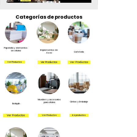
Categorías de productos
Papelería y elementos
Implementos de
de oficina
Cafetería
Aseo
Ver Productos
Ver Productos
Ver Productos
Muebles y accesorios
Cintas y Embalaje
para oficina
Botiquín
Ver Productos
Ver Productos
ir a productos