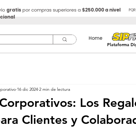
vío
gratis
por compras superiores a
$250.000 a nivel
PQR
cional
Home
Papelería
Plataforma Dig
porativo
16 dic 2024
2 min de lectura
 Corporativos: Los Regal
para Clientes y Colabora