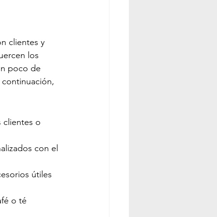
n clientes y 
uercen los 
un poco de 
 continuación, 
 clientes o 
nalizados con el 
sorios útiles 
fé o té 