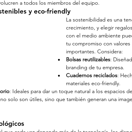
volucren a todos los miembros del equipo.
stenibles y eco-friendly
La sostenibilidad es una te
crecimiento, y elegir regalo
con el medio ambiente pue
tu compromiso con valores 
importantes. Considera:
Bolsas reutilizables
: Diseñad
branding de tu empresa.
Cuadernos reciclados
: Hec
materiales eco-friendly.
torio
: Ideales para dar un toque natural a los espacios de
 no solo son útiles, sino que también generan una image
ológicos
l que cada vez depende más de la tecnología, los dispos