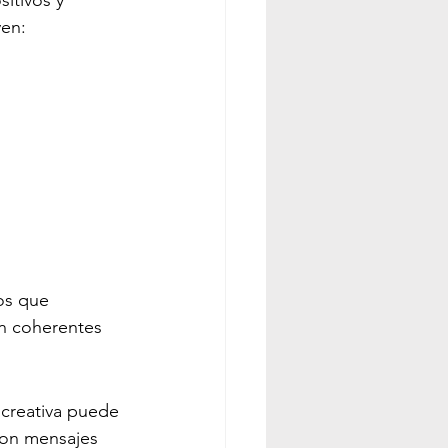
yen:
os que 
an coherentes 
 creativa puede 
 con mensajes 