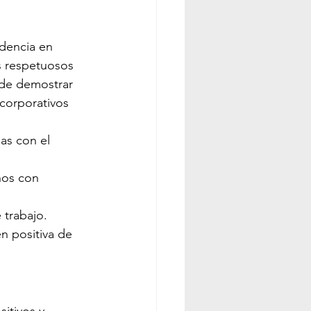
ndencia en 
s respetuosos 
de demostrar 
corporativos 
as con el 
hos con 
 trabajo.
n positiva de 
itivos y 