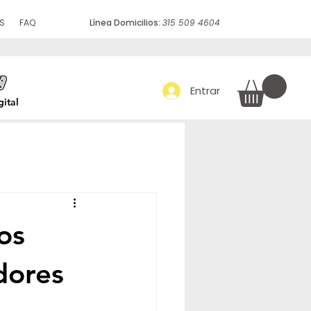
S
FAQ
Línea Domicilios:
315 509 4604
Empaque y embalaje
Más
Entrar
ital
os
dores