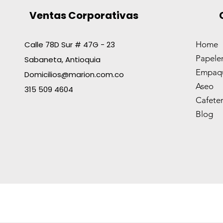
Ventas Corporativas
Calle 78D Sur # 47G - 23
Home
Papeler
Sabaneta, Antioquia
BOLIGRAFO AZOR PIN POINT
CORRECTOR T/LAPIZ 8ML O
BOLSA PLAST.TASK 55X60 CA
DETECTOR D/BILLETES AZO
TRAPERO PABILO X300GR
Empaqu
ROJO
OFIESC
NGOX10
CHECK-IT 70745
C/MET1.4
Domicilios@marion.com.co
Aseo
Precio
Precio
Precio
Precio
Precio
638 COP
923 COP
2079 COP
3697 COP
11.688 COP
315 509 4604
Cafeter
Blog