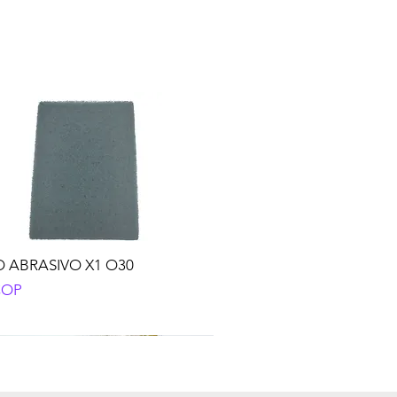
 ABRASIVO X1 O30
o
COP