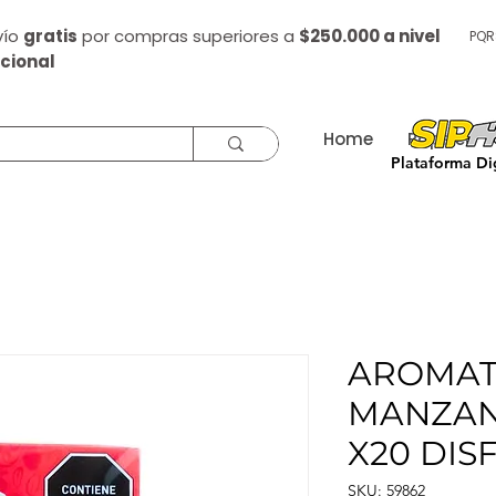
vío
gratis
por compras superiores a
$250.000 a nivel
PQR
cional
Home
Papelería
Plataforma Dig
AROMAT
MANZAN
X20 DIS
SKU: 59862