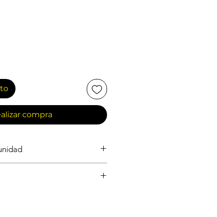
ito
alizar compra
 unidad