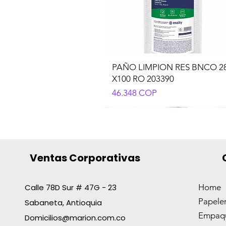
PAÑO LIMPION RES BNCO 2
X100 RO 203390
Precio
46.348 COP
Ventas Corporativas
Calle 78D Sur # 47G - 23
Home
Papeler
Sabaneta, Antioquia
BOLIGRAFO AZOR PIN POINT
CORRECTOR T/LAPIZ 8ML O
BOLSA PLAST.TASK 55X60 CA
DETECTOR D/BILLETES AZO
TRAPERO PABILO X300GR
Empaqu
ROJO
OFIESC
NGOX10
CHECK-IT 70745
C/MET1.4
Domicilios@marion.com.co