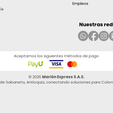
Precio
Preci
Preci
Preci
Preci
1364 COP
1959
4703
6192
5649
Empleos
ía
Nuestras red
Aceptamos los siguientes métodos de pago
© 2026
Marión Express S.A.S.
de Sabaneta, Antioquia, conectando soluciones para Colom