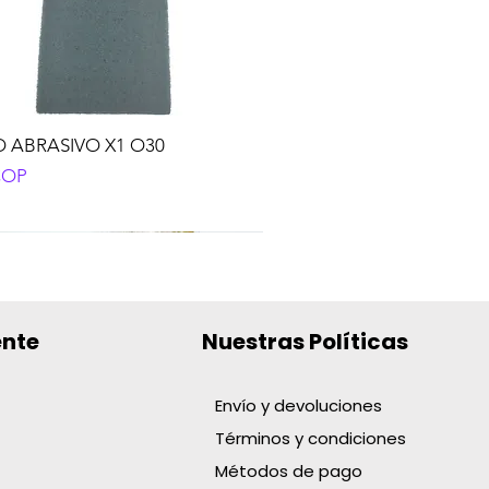
 ABRASIVO X1 O30
o
COP
ente
Nuestras Políticas
Envío y devoluciones
Términos y condiciones
BOLIGRAFO KILOMETRICO
TE DOMES. T:9 CAL 18 AMA
AT.CUBO X48 FRUTAS
 TRAPERO PABILO X370GR
XPORT
 R-24
NCO
Métodos de pago