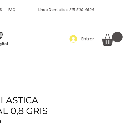
S
FAQ
Línea Domicilios:
315 509 4604
Empaque y embalaje
Más
Entrar
ital
LASTICA
L 0,8 GRIS
0