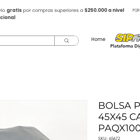
vío
gratis
por compras superiores a
$250.000 a nivel
PQR
cional
Home
Papelería
Plataforma Dig
BOLSA P
45X45 CA
PAQX10
SKU: 65672