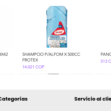
8X42
SHAMPOO P/ALFOM X 500CC
PANO
FROTEX
Preci
513 
Precio
14.021 COP
Categorías
Servicio al cli