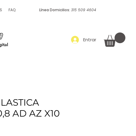
S
FAQ
Línea Domicilios:
315 509 4604
Empaque y embalaje
Más
Entrar
ital
LASTICA
,8 AD AZ X10