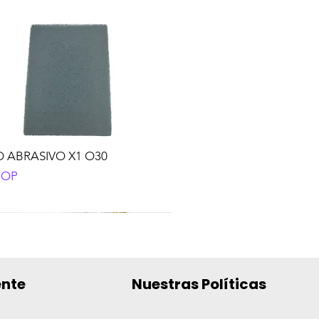
 ABRASIVO X1 O30
o
COP
ente
Nuestras Políticas