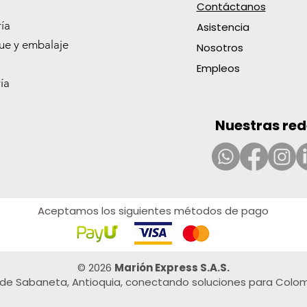
Contáctanos
ía
Asistencia
 0.7
E-250
L0.6
R-
ROLLO BOND 57MMX28M 59700
MINA 0.7MM 2B FABER 9067-2B
ROLLO BOND 57MMX40M 59702
BOLSA PLAST.TASK 46X46 CAL0.5
FIJA
GUAN
AROM
RPTO
e y embalaje
NGOX10
100
LATE
TROP.
BLA
Nosotros
Precio
Precio
Precio
1190 COP
1455 COP
1635 COP
Precio
Preci
Preci
Preci
Preci
1364 COP
1959
4703
6192
5649
Empleos
ía
Nuestras red
Aceptamos los siguientes métodos de pago
© 2026
Marión Express S.A.S.
de Sabaneta, Antioquia, conectando soluciones para Colom