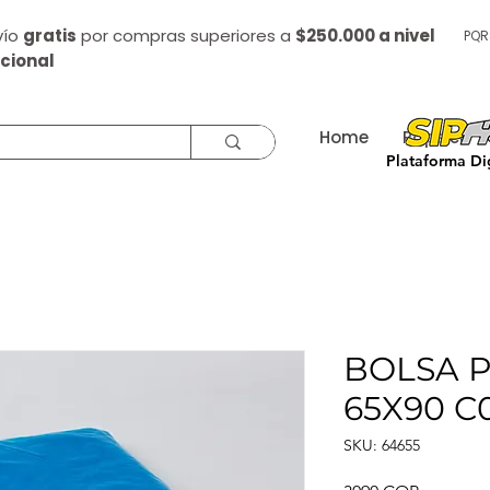
vío
gratis
por compras superiores a
$250.000 a nivel
PQR
cional
Home
Papelería
Plataforma Dig
BOLSA P
65X90 C0
SKU: 64655