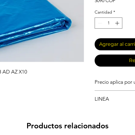
Precio
3090 COP
Cantidad
*
Agregar al carr
Re
8 AD AZ X10
Precio aplica por
IMPLEMENTOS DE 
LINEA
BOLSAS
Productos relacionados