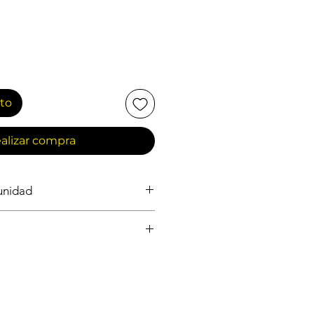
ito
alizar compra
 unidad
ASEO GENERAL