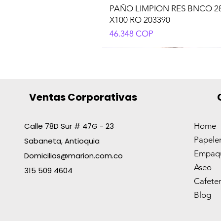
PAÑO LIMPION RES BNCO 2
X100 RO 203390
Precio
46.348 COP
Ventas Corporativas
Calle 78D Sur # 47G - 23
Home
Papeler
Sabaneta, Antioquia
BOLIGRAFO AZOR PIN POINT
CORRECTOR T/LAPIZ 8ML O
BOLSA PLAST.TASK 55X60 CA
DETECTOR D/BILLETES AZO
TRAPERO PABILO X300GR
Empaqu
ROJO
OFIESC
NGOX10
CHECK-IT 70745
C/MET1.4
Domicilios@marion.com.co
Aseo
Precio
Precio
Precio
Precio
Precio
638 COP
923 COP
2079 COP
3697 COP
11.688 COP
315 509 4604
Cafeter
Blog