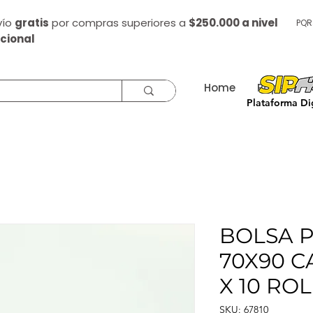
vío
gratis
por compras superiores a
$250.000 a nivel
PQR
cional
Home
Papelería
Plataforma Dig
BOLSA P
70X90 C
X 10 RO
SKU: 67810