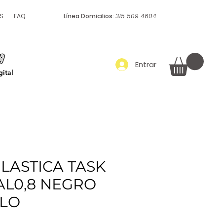
S
FAQ
Línea Domicilios:
315 509 4604
Empaque y embalaje
Más
Entrar
ital
LASTICA TASK
AL0,8 NEGRO
LLO