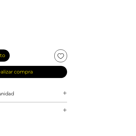
ito
alizar compra
 unidad
ASEO GENERAL