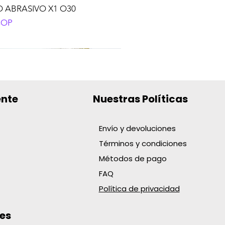
 ABRASIVO X1 O30
o
COP
ente
Nuestras Políticas
Envío y devoluciones
Términos y condiciones
BOLIGRAFO KILOMETRICO
TE DOMES. T:9 CAL 18 AMA
AT.CUBO X48 FRUTAS
 TRAPERO PABILO X370GR
XPORT
 R-24
NCO
Métodos de pago
o
o
o
o
 COP
 COP
 COP
 COP
FAQ
Política de privacidad
es