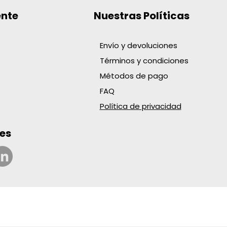
ente
Nuestras Políticas
Envío y devoluciones
Términos y condiciones
BOLIGRAFO KILOMETRICO
TE DOMES. T:9 CAL 18 AMA
AT.CUBO X48 FRUTAS
 TRAPERO PABILO X370GR
XPORT
 R-24
NCO
Métodos de pago
o
o
o
o
 COP
 COP
 COP
 COP
FAQ
Política de privacidad
es