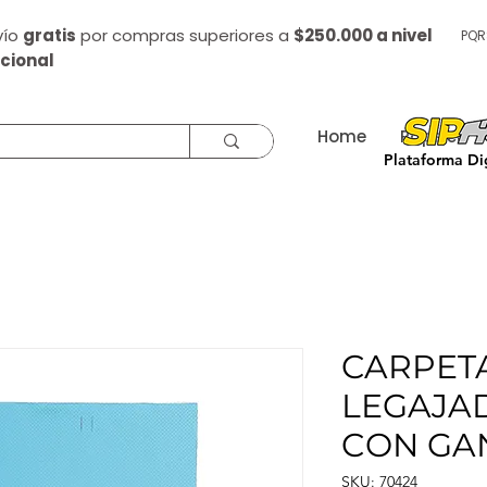
vío
gratis
por compras superiores a
$250.000 a nivel
PQR
cional
Home
Papelería
Plataforma Dig
CARPET
LEGAJA
CON GA
SKU: 70424