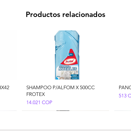
Productos relacionados
8X42
SHAMPOO P/ALFOM X 500CC
PANO
FROTEX
Preci
513 
Precio
14.021 COP