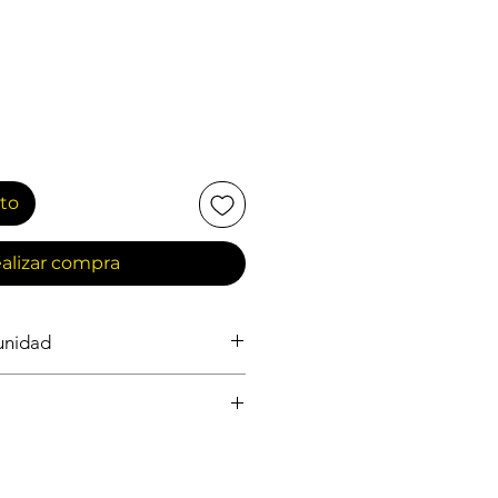
ito
alizar compra
 unidad
ORA