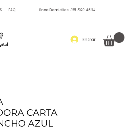
S
FAQ
Línea Domicilios:
315 509 4604
Empaque y embalaje
Más
Entrar
ital
A
DORA CARTA
NCHO AZUL