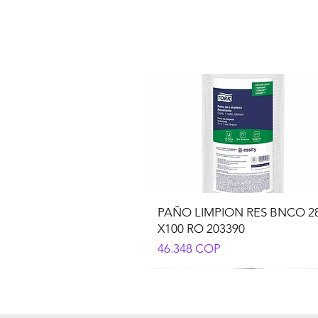
PAÑO LIMPION RES BNCO 2
X100 RO 203390
Precio
46.348 COP