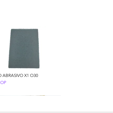
 ABRASIVO X1 O30
o
COP