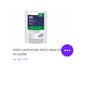
PAÑO LIMPION RES BNCO 28X42 X100
RO 203390
Precio
46.348 COP
Agregar al carrito
Servicio al cliente
Nuestras
Políticas
Contáctanos
Envío y devoluciones