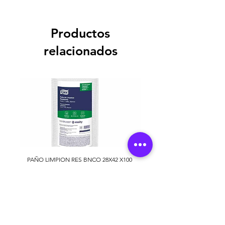
Productos
relacionados
PAÑO LIMPION RES BNCO 28X42 X100
RO 203390
Precio
46.348 COP
Agregar al carrito