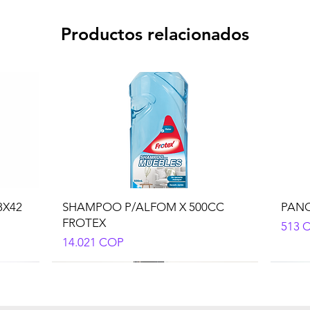
Productos relacionados
8X42
SHAMPOO P/ALFOM X 500CC
PANO
FROTEX
Preci
513 
Precio
14.021 COP