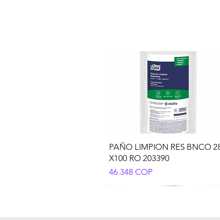
PAÑO LIMPION RES BNCO 2
X100 RO 203390
Precio
46.348 COP