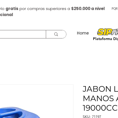
vío
gratis
por compras superiores a
$250.000 a nivel
PQR
cional
Home
Papelería
Plataforma Dig
JABON 
MANOS 
19000CC
SKU: 71197