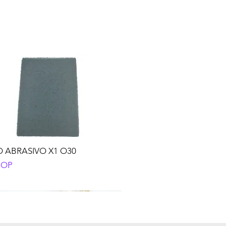
 ABRASIVO X1 O30
o
COP