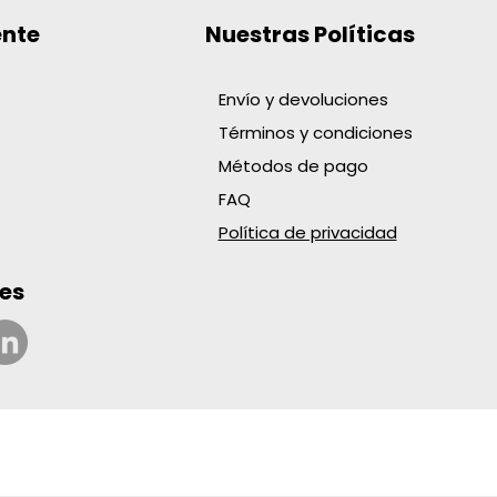
ente
Nuestras Políticas
Envío y devoluciones
Términos y condiciones
BOLIGRAFO KILOMETRICO
TE DOMES. T:9 CAL 18 AMA
AT.CUBO X48 FRUTAS
 TRAPERO PABILO X370GR
XPORT
 R-24
NCO
Métodos de pago
o
o
o
o
 COP
 COP
 COP
 COP
FAQ
Política de privacidad
es