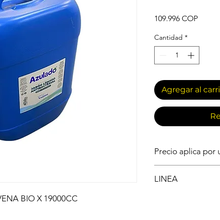
Precio
109.996 COP
Cantidad
*
Agregar al carr
Re
Precio aplica por
INSUMOS ASEO GE
LINEA
JABONES
ENA BIO X 19000CC