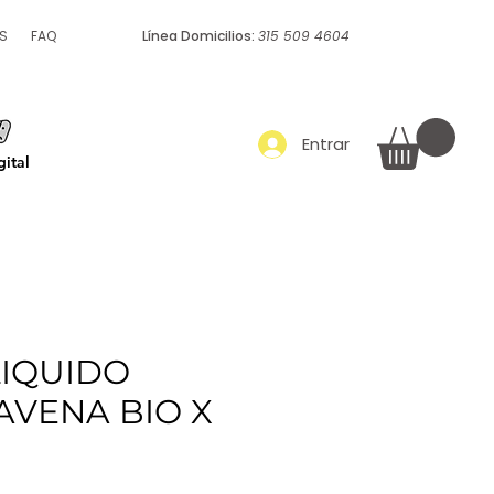
S
FAQ
Línea Domicilios:
315 509 4604
Empaque y embalaje
Más
Entrar
ital
LIQUIDO
AVENA BIO X