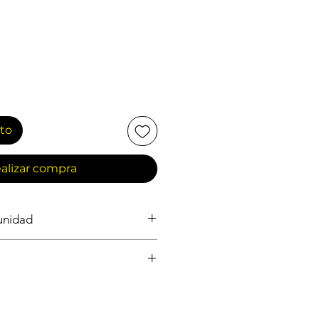
ito
alizar compra
 unidad
NERAL