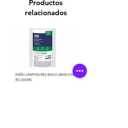
Productos
relacionados
PAÑO LIMPION RES BNCO 28X42 X100
RO 203390
Precio
46.348 COP
Agregar al carrito