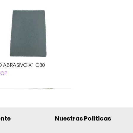
 ABRASIVO X1 O30
o
COP
ente
Nuestras Políticas