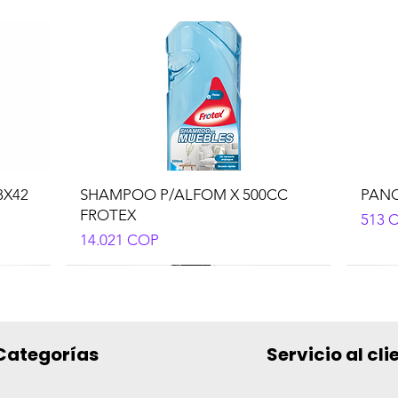
8X42
SHAMPOO P/ALFOM X 500CC
PANO
FROTEX
Preci
513 
Precio
14.021 COP
Categorías
Servicio al cli