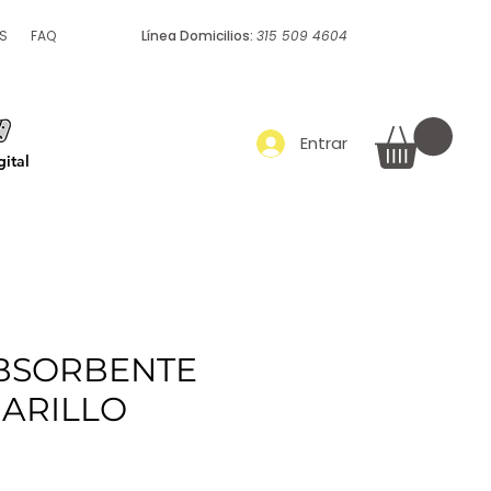
S
FAQ
Línea Domicilios:
315 509 4604
Empaque y embalaje
Más
Entrar
ital
BSORBENTE
MARILLO