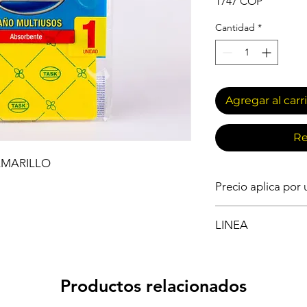
Precio
1747 COP
Cantidad
*
Agregar al carr
Re
AMARILLO
Precio aplica por
IMPLEMENTOS DE 
LINEA
PAÑOS
Productos relacionados