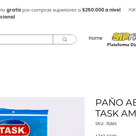
vío
gratis
por compras superiores a
$250.000 a nivel
PQR
cional
Home
Papelería
Plataforma Dig
PAÑO A
TASK A
SKU: 35465