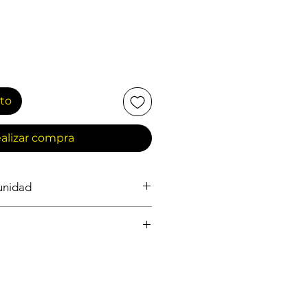
ito
alizar compra
 unidad
ASEO GENERAL