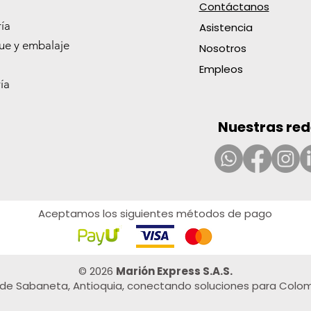
Contáctanos
ía
Asistencia
 0.7
E-250
L0.6
R-
ROLLO BOND 57MMX28M 59700
MINA 0.7MM 2B FABER 9067-2B
ROLLO BOND 57MMX40M 59702
BOLSA PLAST.TASK 46X46 CAL0.5
FIJA
GUAN
AROM
RPTO
e y embalaje
NGOX10
100
LATE
TROP.
BLA
Nosotros
Precio
Precio
Precio
1190 COP
1455 COP
1635 COP
Precio
Preci
Preci
Preci
Preci
1364 COP
1959
4703
6192
5649
Empleos
ía
Nuestras red
Aceptamos los siguientes métodos de pago
© 2026
Marión Express S.A.S.
de Sabaneta, Antioquia, conectando soluciones para Colom