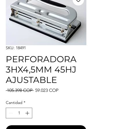
SKU: 18491
PERFORADORA
3HX4,5MM 45HJ
AJUSTABLE
Precio
Precio de oferta
 105.398 COP 
59.023 COP
Cantidad
*