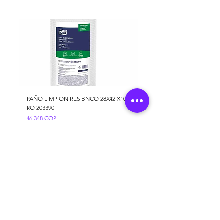
PAÑO LIMPION RES BNCO 28X42 X100
RO 203390
Precio
46.348 COP
Agregar al carrito
Servicio al cliente
Nuestras
Políticas
Contáctanos
Envío y devoluciones