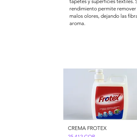
tapetes y superficies textiles
rendimiento permite remover 
malos olores, dejando las fibr
aroma.
CREMA FROTEX
Precio
25.412 COP