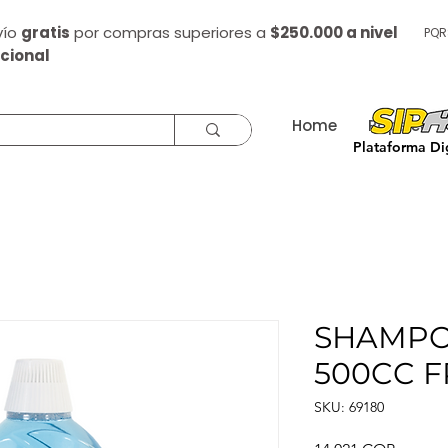
vío
gratis
por compras superiores a
$250.000 a nivel
PQR
cional
Home
Papelería
Plataforma Dig
SHAMPO
500CC 
SKU: 69180