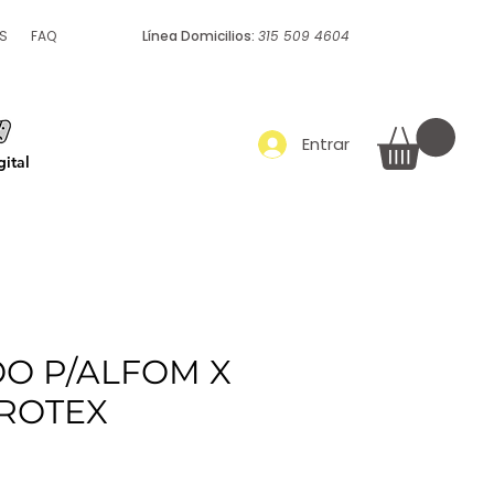
S
FAQ
Línea Domicilios:
315 509 4604
Empaque y embalaje
Más
Entrar
ital
O P/ALFOM X
FROTEX