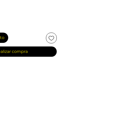
ito
alizar compra