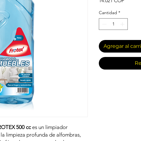
Precio
14.021 COP
Cantidad
*
Agregar al carr
Re
ROTEX 500 cc
es un limpiador
la limpieza profunda de alfombras,