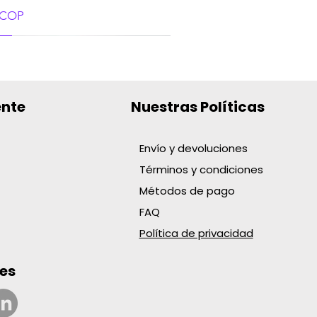
o
 COP
ente
Nuestras Políticas
Envío y devoluciones
Términos y condiciones
RGENTE EN POLVO FAB
 WYPALL X80 42X28CM
RGENTE POLVO X1000KG
LA DE MANO X120M
NCO ROLLO
LADO
LIA ROLLO
Métodos de pago
o
 COP
ado
o
o
97 COP
 COP
FAQ
Política de privacidad
es