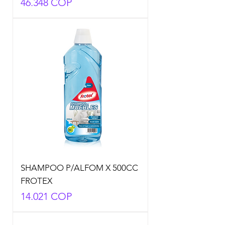
Precio
46.348 COP
SHAMPOO P/ALFOM X 500CC
FROTEX
Precio
14.021 COP