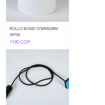
ROLLO BOND 57MMX28M
59700
Precio
1190 COP