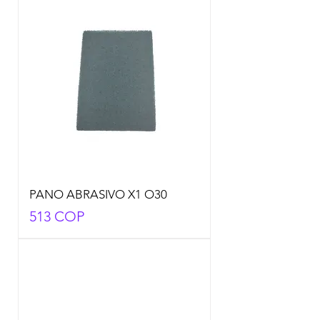
PANO ABRASIVO X1 O30
Precio
513 COP