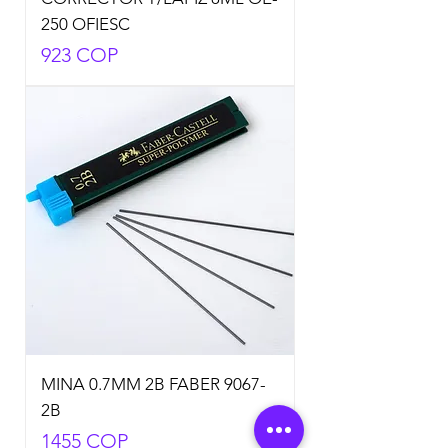
250 OFIESC
Precio
923 COP
MINA 0.7MM 2B FABER 9067-
2B
Precio
1455 COP