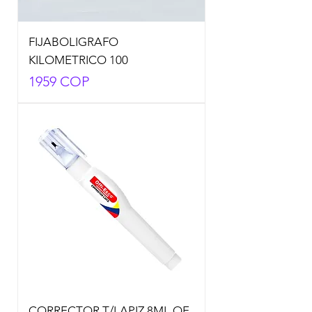
FIJABOLIGRAFO
KILOMETRICO 100
Precio
1959 COP
CORRECTOR T/LAPIZ 8ML OE-